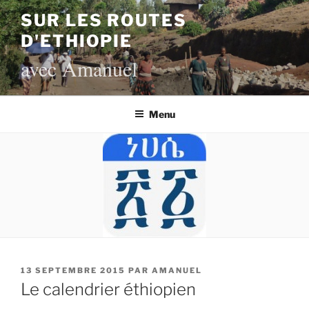
Aller
SUR LES ROUTES
au
D'ETHIOPIE
contenu
principal
avec Amanuel
Menu
PUBLIÉ
13 SEPTEMBRE 2015
PAR
AMANUEL
LE
Le calendrier éthiopien