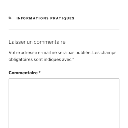
c
itt
er
e
er
e
CATÉGORIES
INFORMATIONS PRATIQUES
b
st
o
o
Laisser un commentaire
k
Votre adresse e-mail ne sera pas publiée.
Les champs
obligatoires sont indiqués avec
*
Commentaire
*