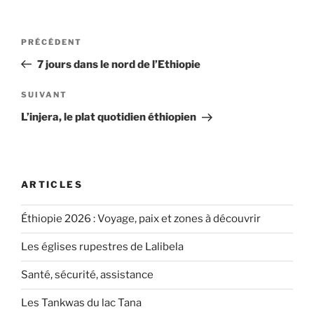
Navigation
Article
PRÉCÉDENT
de
précédent
7 jours dans le nord de l’Ethiopie
l’article
Article
SUIVANT
suivant
L’injera, le plat quotidien éthiopien
ARTICLES
Éthiopie 2026 : Voyage, paix et zones à découvrir
Les églises rupestres de Lalibela
Santé, sécurité, assistance
Les Tankwas du lac Tana