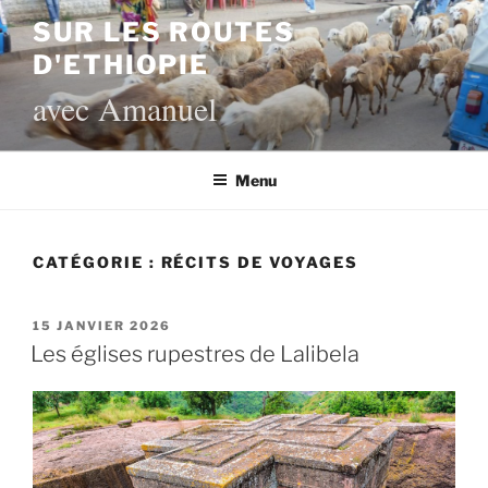
Aller
SUR LES ROUTES
au
D'ETHIOPIE
contenu
principal
avec Amanuel
Menu
CATÉGORIE :
RÉCITS DE VOYAGES
PUBLIÉ
15 JANVIER 2026
LE
Les églises rupestres de Lalibela