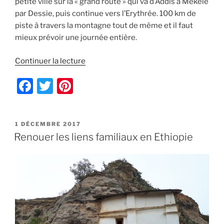
petite ville sur la « grand route » qui va d’Addis à Mekele
par Dessie, puis continue vers l’Erythrée. 100 km de
piste à travers la montagne tout de même et il faut
mieux prévoir une journée entière.
de
Continuer la lecture
« Nouveaux
F
T
Pi
paysages,
de
a
w
nt
Lalibela
c
itt
er
à
PUBLIÉ
1 DÉCEMBRE 2017
e
er
e
Alamata »
LE
Renouer les liens familiaux en Ethiopie
b
st
o
o
k