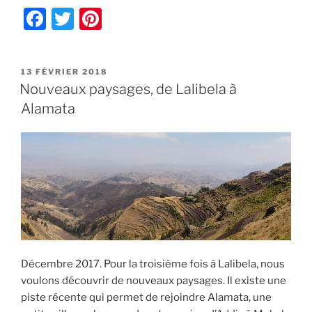
« Les
F
T
Pi
Tankwas
a
w
nt
du
lac
c
itt
er
Tana »
PUBLIÉ
13 FÉVRIER 2018
e
er
e
LE
Nouveaux paysages, de Lalibela à
b
st
Alamata
o
o
k
Décembre 2017. Pour la troisième fois à Lalibela, nous
voulons découvrir de nouveaux paysages. Il existe une
piste récente qui permet de rejoindre Alamata, une