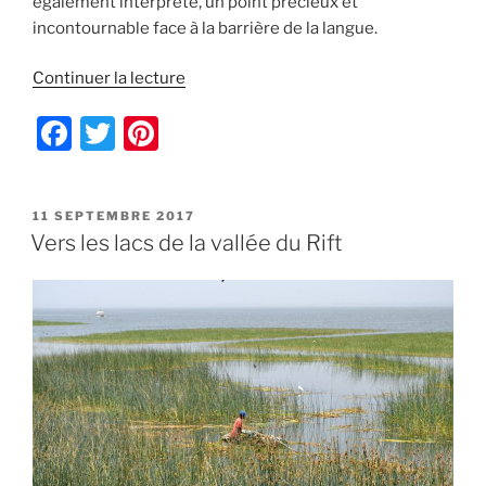
également interprète, un point précieux et
incontournable face à la barrière de la langue.
de
Continuer la lecture
« Renouer
F
T
Pi
les
liens
a
w
nt
familiaux
c
itt
er
en
PUBLIÉ
11 SEPTEMBRE 2017
e
er
e
Ethiopie »
LE
Vers les lacs de la vallée du Rift
b
st
o
o
k