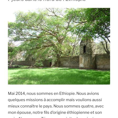
du
b
st
Rift »
o
o
k
Mai 2014, nous sommes en Ethiopie. Nous avions
quelques missions à accomplir mais voulions aussi
mieux connaître le pays. Nous sommes quatre, avec
mon épouse, notre fils d’origine éthiopienne et son