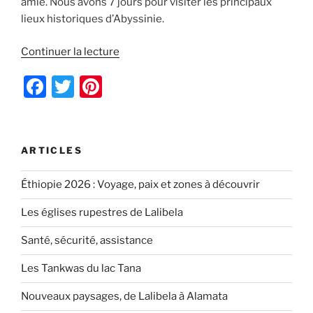
amie. Nous avons 7 jours pour visiter les principaux
lieux historiques d’Abyssinie.
de
Continuer la lecture
« 7
F
T
Pi
jours
dans
a
w
nt
le
c
itt
er
nord
e
er
e
ARTICLES
de
l’Ethiopie »
b
st
Éthiopie 2026 : Voyage, paix et zones à découvrir
o
Les églises rupestres de Lalibela
o
k
Santé, sécurité, assistance
Les Tankwas du lac Tana
Nouveaux paysages, de Lalibela à Alamata