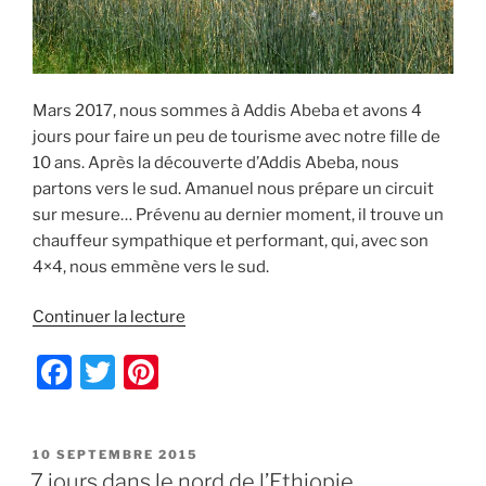
Mars 2017, nous sommes à Addis Abeba et avons 4
jours pour faire un peu de tourisme avec notre fille de
10 ans. Après la découverte d’Addis Abeba, nous
partons vers le sud. Amanuel nous prépare un circuit
sur mesure… Prévenu au dernier moment, il trouve un
chauffeur sympathique et performant, qui, avec son
4×4, nous emmène vers le sud.
de
Continuer la lecture
« Vers
F
T
Pi
les
lacs
a
w
nt
de
c
itt
er
la
PUBLIÉ
10 SEPTEMBRE 2015
e
er
e
vallée
LE
7 jours dans le nord de l’Ethiopie