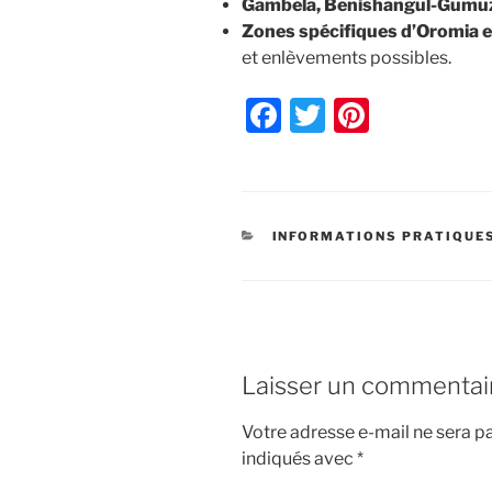
Gambela, Benishangul-Gumu
Zones spécifiques d’Oromia e
et enlèvements possibles.
F
T
Pi
a
w
nt
c
itt
er
e
er
e
CATÉGORIES
INFORMATIONS PRATIQUE
b
st
o
o
k
Laisser un commentai
Votre adresse e-mail ne sera pa
indiqués avec
*