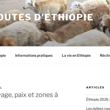
OUTES D'ETHIOPIE
opie
Informations pratiques
La vie en Ethiopie
Récit
ARTICLES
L
age, paix et zones à
Éthiopie 2026 :
Les églises rup