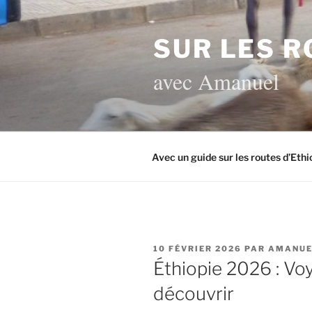
Aller
au
SUR LES R
contenu
principal
avec Amanuel
Avec un guide sur les routes d’Ethi
PUBLIÉ
10 FÉVRIER 2026
PAR
AMANUE
LE
Éthiopie 2026 : Voy
découvrir