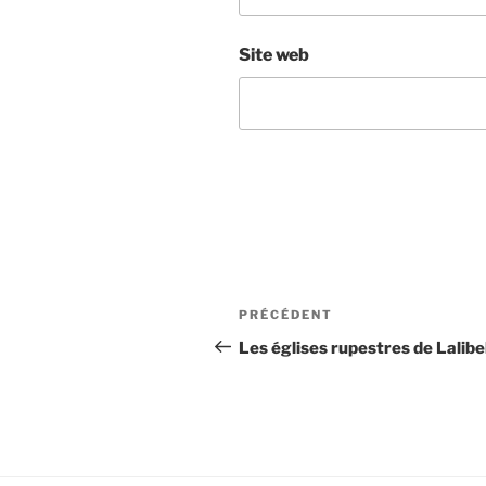
Site web
Navigation
Article
PRÉCÉDENT
de
précédent
Les églises rupestres de Lalibe
l’article