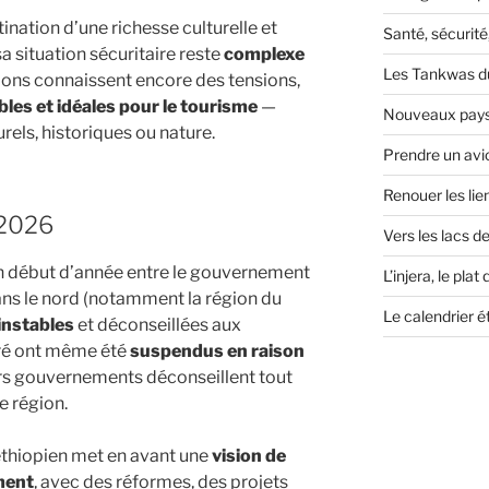
ination d’une richesse culturelle et
Santé, sécurité
a situation sécuritaire reste
complexe
Les Tankwas du
égions connaissent encore des tensions,
bles et idéales pour le tourisme
—
Nouveaux paysa
urels, historiques ou nature.
Prendre un avio
Renouer les lie
 2026
Vers les lacs de
en début d’année entre le gouvernement
L’injera, le plat
dans le nord (notamment la région du
Le calendrier é
instables
et déconseillées aux
gré ont même été
suspendus en raison
eurs gouvernements déconseillent tout
e région.
thiopien met en avant une
vision de
ment
, avec des réformes, des projets