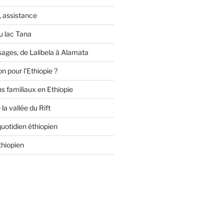
, assistance
 lac Tana
ges, de Lalibela à Alamata
n pour l’Ethiopie ?
ns familiaux en Ethiopie
 la vallée du Rift
 quotidien éthiopien
thiopien