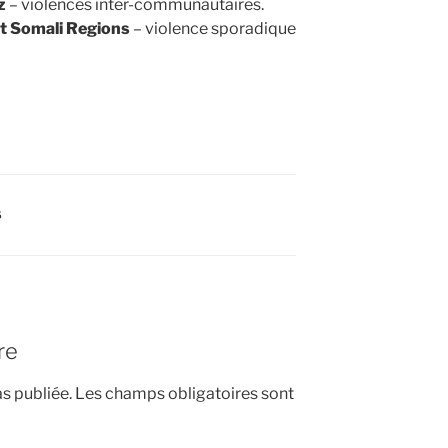
z
– violences inter-communautaires.
t Somali Regions
– violence sporadique
S
re
s publiée.
Les champs obligatoires sont