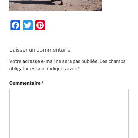
F
T
Pi
a
w
nt
c
itt
er
Laisser un commentaire
e
er
e
b
st
Votre adresse e-mail ne sera pas publiée.
Les champs
obligatoires sont indiqués avec
*
o
o
Commentaire
*
k