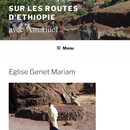
Aller
SUR LES ROUTES
au
D'ETHIOPIE
contenu
principal
avec Amanuel
Menu
Eglise Genet Mariam