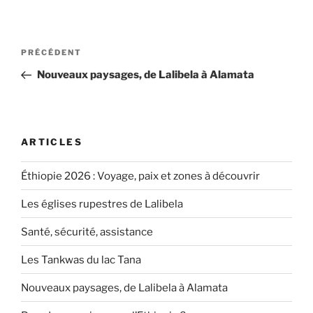
Navigation
Article
PRÉCÉDENT
de
précédent
Nouveaux paysages, de Lalibela à Alamata
l’article
ARTICLES
Éthiopie 2026 : Voyage, paix et zones à découvrir
Les églises rupestres de Lalibela
Santé, sécurité, assistance
Les Tankwas du lac Tana
Nouveaux paysages, de Lalibela à Alamata