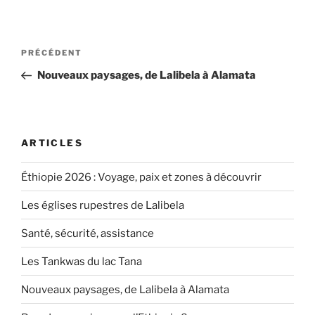
Navigation
Article
PRÉCÉDENT
de
précédent
Nouveaux paysages, de Lalibela à Alamata
l’article
ARTICLES
Éthiopie 2026 : Voyage, paix et zones à découvrir
Les églises rupestres de Lalibela
Santé, sécurité, assistance
Les Tankwas du lac Tana
Nouveaux paysages, de Lalibela à Alamata