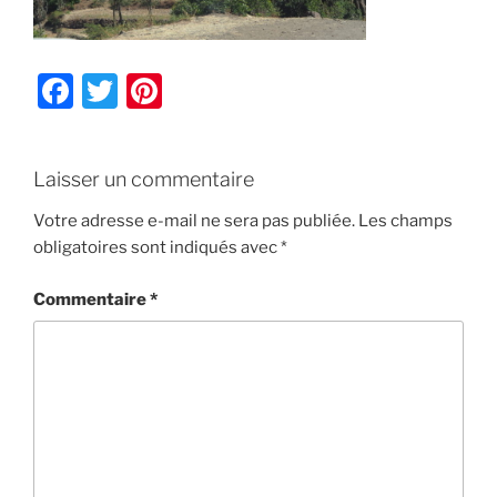
F
T
Pi
a
w
nt
c
itt
er
Laisser un commentaire
e
er
e
b
st
Votre adresse e-mail ne sera pas publiée.
Les champs
obligatoires sont indiqués avec
*
o
o
Commentaire
*
k