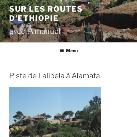
Aller
SUR LES ROUTES
au
D'ETHIOPIE
contenu
principal
avec Amanuel
Menu
Piste de Lalibela à Alamata