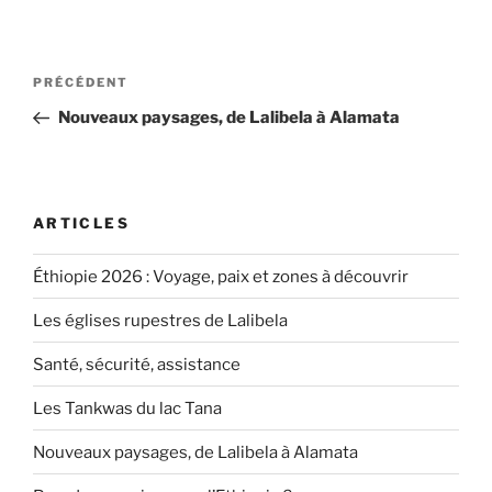
Navigation
Article
PRÉCÉDENT
de
précédent
Nouveaux paysages, de Lalibela à Alamata
l’article
ARTICLES
Éthiopie 2026 : Voyage, paix et zones à découvrir
Les églises rupestres de Lalibela
Santé, sécurité, assistance
Les Tankwas du lac Tana
Nouveaux paysages, de Lalibela à Alamata