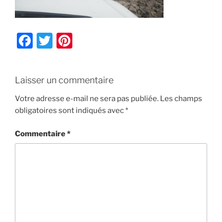
F
T
Pi
a
w
nt
c
itt
er
Laisser un commentaire
e
er
e
b
st
Votre adresse e-mail ne sera pas publiée.
Les champs
obligatoires sont indiqués avec
*
o
o
Commentaire
*
k