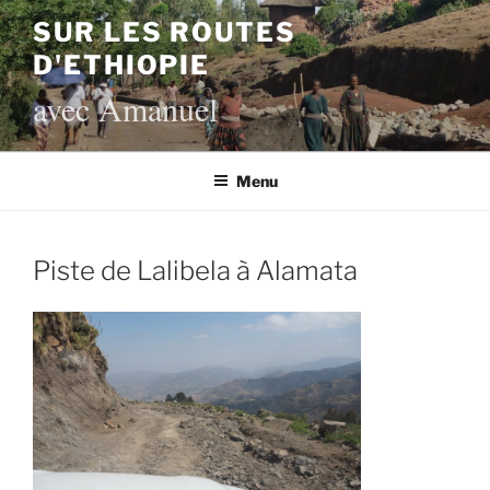
Aller
SUR LES ROUTES
au
D'ETHIOPIE
contenu
principal
avec Amanuel
Menu
Piste de Lalibela à Alamata