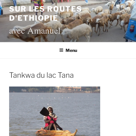
Aller
SUR LES ROUTES
au
D'ETHIOPIE
contenu
principal
avec Amanuel
Menu
Tankwa du lac Tana