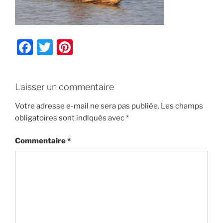
F
T
Pi
a
w
nt
c
itt
er
Laisser un commentaire
e
er
e
b
st
Votre adresse e-mail ne sera pas publiée.
Les champs
obligatoires sont indiqués avec
*
o
o
Commentaire
*
k