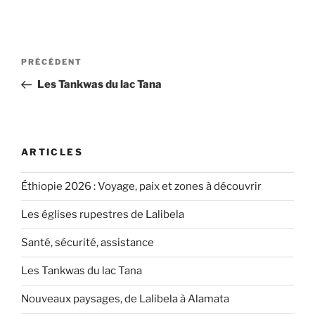
Navigation
Article
PRÉCÉDENT
de
précédent
Les Tankwas du lac Tana
l’article
ARTICLES
Éthiopie 2026 : Voyage, paix et zones à découvrir
Les églises rupestres de Lalibela
Santé, sécurité, assistance
Les Tankwas du lac Tana
Nouveaux paysages, de Lalibela à Alamata