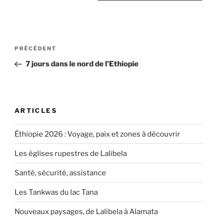
Navigation
Article
PRÉCÉDENT
de
précédent
7 jours dans le nord de l’Ethiopie
l’article
ARTICLES
Éthiopie 2026 : Voyage, paix et zones à découvrir
Les églises rupestres de Lalibela
Santé, sécurité, assistance
Les Tankwas du lac Tana
Nouveaux paysages, de Lalibela à Alamata