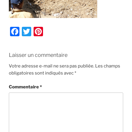
F
T
Pi
a
w
nt
c
itt
er
Laisser un commentaire
e
er
e
b
st
Votre adresse e-mail ne sera pas publiée.
Les champs
obligatoires sont indiqués avec
*
o
o
Commentaire
*
k