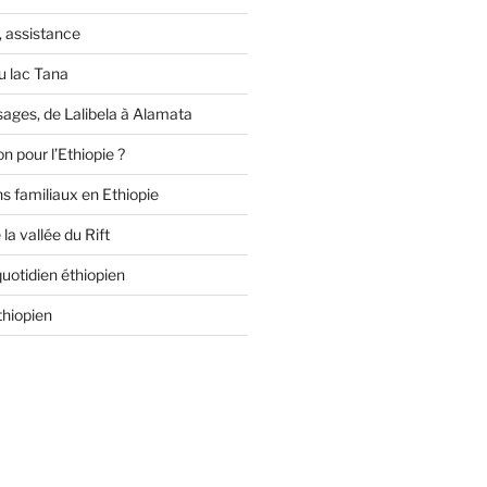
, assistance
 lac Tana
ges, de Lalibela à Alamata
n pour l’Ethiopie ?
ns familiaux en Ethiopie
 la vallée du Rift
 quotidien éthiopien
thiopien