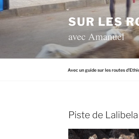
Aller
au
SUR LES R
contenu
principal
avec Amanuel
Avec un guide sur les routes d’Ethi
Piste de Lalibel