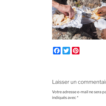
F
T
Pi
a
w
nt
c
itt
er
e
er
e
b
st
Laisser un commentai
o
Votre adresse e-mail ne sera pa
o
indiqués avec
*
k