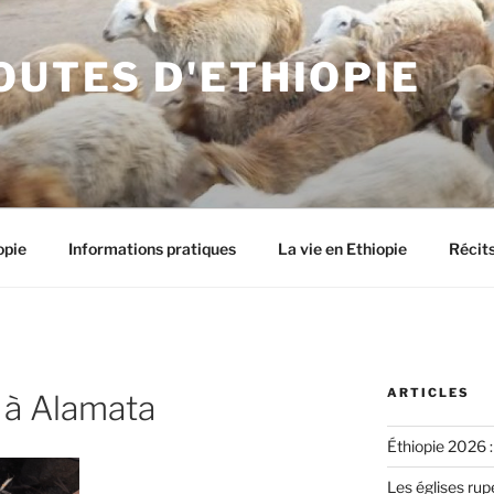
OUTES D'ETHIOPIE
opie
Informations pratiques
La vie en Ethiopie
Récit
ARTICLES
a à Alamata
Éthiopie 2026 :
Les églises rup