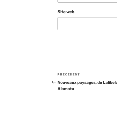
Site web
Navigation
Article
PRÉCÉDENT
de
précédent
Nouveaux paysages, de Lalibel
Alamata
l’article